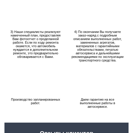
3) Наши специалисты реализуют
4) По окончании Вы получаете
намеченный план, предоставляя
заказ-наряд с подробным
Вам фотоотчет о проделанной
описанием выполненных работ,
работе. Если по ходу ремонта
замененных агрегатов,
окажется, что автомобиль
материалов с гарантийными
нуждается в дополнительном
обязательствами, печатью
ремонте, это предварительно
автосервиса и дальнейшими
обговаривается с Вами.
рекомендациями по эксплуатации
транспортного средства.
Производство запланированных
Даем гарантию на все
работ.
выполненные работы в
автосервисе.